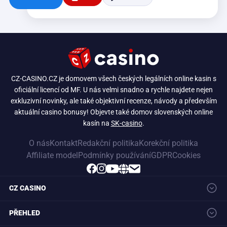
CZ-CASINO.CZ je domovem všech českých legálních online kasin s
oficiální licencí od MF. U nás velmi snadno a rychle najdete nejen
exkluzivní novinky, ale také objektivní recenze, návody a především
aktuální casino bonusy! Objevte také domov slovenských online
kasín na
SK-casino
.
O nás
Kontakt
Redakční politika
Korekční politika
Affiliate model
Podmínky používání
GDPR
Cookies
CZ CASINO
Nová česká casina
Česká casina
Casina s licencí
PŘEHLED
Nejlepší cz casino
Online cz casino
Casino recenze