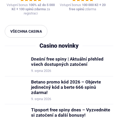
Vstupní bonus
100% až do 5 000
Vstupní bonus
100 000 Kč + 20
Kč + 100 spinů zdarma
za
free spinů
zdarma
registraci
VŠECHNA CASINA
Casino novinky
Dnešní free spiny | Aktuální přehled
všech dostupných zatočení
9. srpna 2026
Betano promo kód 2026 – Objevte
jedinečný kód a berte 666 spinů
zdarma!
9. srpna 2026
Tipsport free spiny dnes – Vyzvedněte
si zatočení a další bonusy!