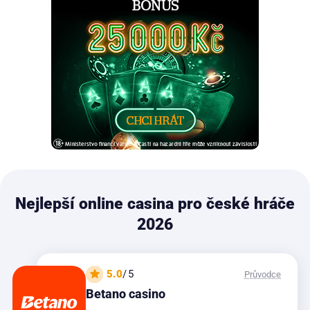
Nejlepší online casina pro české hráče
2026
5.0
/5
Průvodce
Betano casino