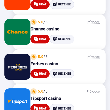
HRÁT
RECENZE
5.0
/5
Průvodce
Chance casino
HRÁT
RECENZE
5.0
/5
Průvodce
Forbes casino
HRÁT
RECENZE
5.0
/5
Průvodce
Tipsport casino
HRÁT
RECENZE