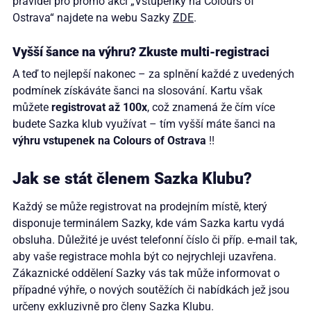
pravidel pro promo akci „Vstupenky na Colours of
Ostrava“ najdete na webu Sazky
ZDE
.
Vyšší šance na výhru? Zkuste multi-registraci
A teď to nejlepší nakonec – za splnění každé z uvedených
podmínek získáváte šanci na slosování. Kartu však
můžete
registrovat až 100x
, což znamená že čím více
budete Sazka klub využívat – tím vyšší máte šanci na
výhru vstupenek na Colours of Ostrava
!!
Jak se stát členem Sazka Klubu?
Každý se může registrovat na prodejním místě, který
disponuje terminálem Sazky, kde vám Sazka kartu vydá
obsluha. Důležité je uvést telefonní číslo či příp. e-mail tak,
aby vaše registrace mohla být co nejrychleji uzavřena.
Zákaznické oddělení Sazky vás tak může informovat o
případné výhře, o nových soutěžích či nabídkách jež jsou
určeny exkluzivně pro členy Sazka Klubu.