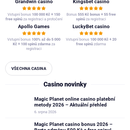
Grandwin casino
Kingsbet casino
Vstupní bonus
100 000 Kč + 150
Bonus
555 Kč bonus + 55 free
free spinů
za registraci a protočení
spinů
za registraci
Apollo Games
LuckyBet casino
Vstupní bonus
100% až do 5 000
Vstupní bonus
100 000 Kč + 20
Kč + 100 spinů zdarma
za
free spinů
zdarma
registraci
VŠECHNA CASINA
Casino novinky
Magic Planet online casino platební
metody 2026 – Aktuální přehled
6. srpna 2026
Magic Planet casino bonus 2026 –
Berte odměnu 500 Kč a free spiny!