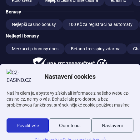
Kolo štěstí
Nejlepší česká online casina
eCasino
Bonusy
Nejlepší casino bonusy
100 Kč za registraci na automaty
Nejlepší bonusy
Merkurxtip bonusy dnes
Betano free spiny zdarma
Cha
MF varuje:
Zákaz účasti osob mladších 18 let na hazardní hře.
Nastavení cookies
Účastí na hazardní hře může vzniknout závislost!
Zodpovědné hraní
Jak hrát zodpovědně
Hraní pod kontrolou
Jak rozpoznat problém
Jak hraní funguje
Blokování hazardu
Naším cílem je, abyste vy získávali informace z našeho webu cz-
Ministerstvo financí ČR
Institut pro regulaci hazardních her
casino.cz, ne my o vás. Bohužel ale pro dobrou a bez
Národní stránky pro snížení nebezpečí hazardního hraní
Neprohrej se
problémovou funkčnost stránek nějaké cookie používat musíme.
Organizace prevence léčby
© 2026 Gamebro s.r.o.
Povolit vše
Odmítnout
Nastavení
Zásady cookies
Ochrana osobních údajů