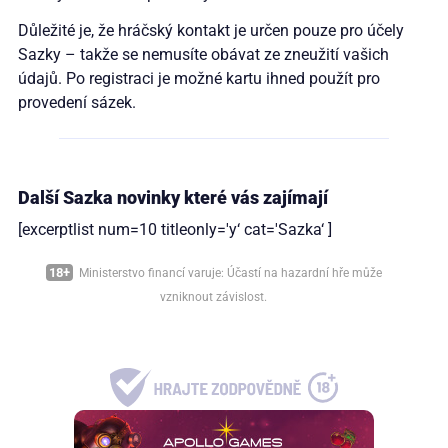
Důležité je, že hráčský kontakt je určen pouze pro účely
Sazky – takže se nemusíte obávat ze zneužití vašich
údajů. Po registraci je možné kartu ihned použít pro
provedení sázek.
Další Sazka novinky které vás zajímají
[excerptlist num=10 titleonly='y‘ cat='Sazka‘ ]
18+
Ministerstvo financí varuje: Účastí na hazardní hře může
vzniknout závislost.