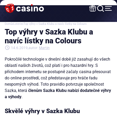
Domů
Loterie
Top výhry v Sazka Klubu a navíc lístky na Colours
Top výhry v Sazka Klubu a
navíc lístky na Colours
14.6.2019
autor:
Martin
Pokročilé technologie v dnešní době již zasahují do všech
oblastí našich životů, což platí i pro hazardní hry. S
příchodem internetu se postupně začaly casina přesouvat
do online prostředí, což představuje pro hráče řadu
nesporných výhod. Toto pravidlo potvrzuje společnost
Sazka, která
členům Sazka Klubu nabízí dodatečné výhry
a výhody
.
Skvělé výhry v Sazka Klubu