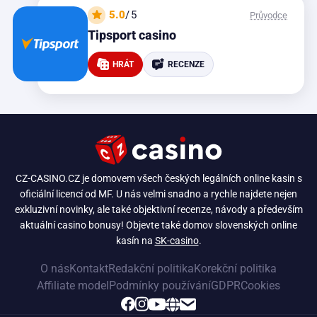
5.0
/5
Průvodce
Tipsport casino
HRÁT
RECENZE
CZ-CASINO.CZ je domovem všech českých legálních online kasin s
oficiální licencí od MF. U nás velmi snadno a rychle najdete nejen
exkluzivní novinky, ale také objektivní recenze, návody a především
aktuální casino bonusy! Objevte také domov slovenských online
kasín na
SK-casino
.
O nás
Kontakt
Redakční politika
Korekční politika
Affiliate model
Podmínky používání
GDPR
Cookies