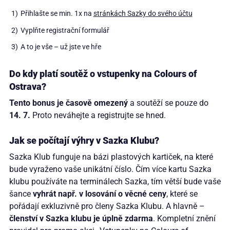
Přihlašte se min. 1x na
stránkách Sazky do svého účtu
Vyplňte registrační formulář
A to je vše – už jste ve hře
Do kdy platí soutěž o vstupenky na Colours of
Ostrava?
Tento bonus je časově omezený
a soutěží se pouze do
14. 7.
Proto neváhejte a registrujte se hned.
Jak se počítají výhry v Sazka Klubu?
Sazka Klub funguje na bázi plastových kartiček, na které
bude vyraženo vaše unikátní číslo. Čím více kartu Sazka
klubu používáte na terminálech Sazka, tím větší bude vaše
šance
vyhrát např. v losování o věcné ceny
, které se
pořádají exkluzivně pro členy Sazka Klubu. A hlavně –
členství v Sazka klubu je úplně zdarma
. Kompletní znění