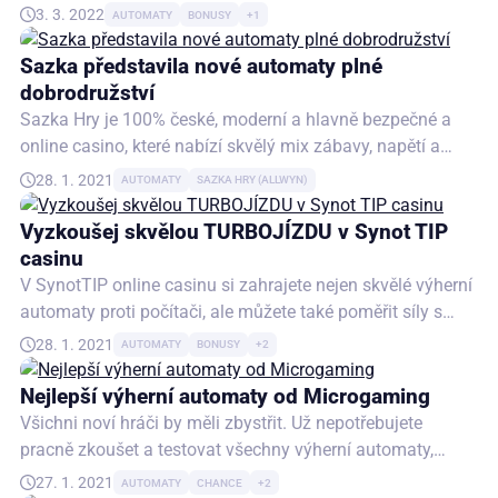
našlapané automaty, ale také…
3. 3. 2022
AUTOMATY
BONUSY
+1
Sazka představila nové automaty plné
dobrodružství
Sazka Hry je 100% české, moderní a hlavně bezpečné a
online casino, které nabízí skvělý mix zábavy, napětí a
návratnosti vašich prostředků.…
28. 1. 2021
AUTOMATY
SAZKA HRY (ALLWYN)
Vyzkoušej skvělou TURBOJÍZDU v Synot TIP
casinu
V SynotTIP online casinu si zahrajete nejen skvělé výherní
automaty proti počítači, ale můžete také poměřit síly s
vašimi přáteli v tvz.…
28. 1. 2021
AUTOMATY
BONUSY
+2
Nejlepší výherní automaty od Microgaming
Všichni noví hráči by měli zbystřit. Už nepotřebujete
pracně zkoušet a testovat všechny výherní automaty,
abyste zjistili který je nejlepší. Sestavili jsme…
27. 1. 2021
AUTOMATY
CHANCE
+2