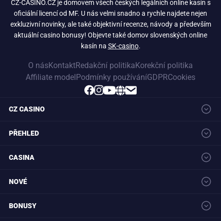
CZ-CASINO.CZ je domovem všech českých legálních online kasin s
oficiální licencí od MF. U nás velmi snadno a rychle najdete nejen
exkluzivní novinky, ale také objektivní recenze, návody a především
aktuální casino bonusy! Objevte také domov slovenských online
kasín na
SK-casino
.
O nás
Kontakt
Redakční politika
Korekční politika
Affiliate model
Podmínky používání
GDPR
Cookies
CZ CASINO
Nová česká casina
Česká casina
Casina s licencí
PŘEHLED
Nejlepší cz casino
Online cz casino
Casino recenze
Průvodce casin
Věrnostní program
Dnešní novinky
Promo akce
Jak začít hrát
CASINA
Casino kalkulačka
Automaty a hry
Výrobci her
CZ licence
Platební metody
Kalendář akcí
FAQ
Betano casino
Chance casino
Skril casino
NOVÉ
PayPal casino
Neterapay casino
SMS casino vklad
Zahraniční casina
Slovenské kasína
Ecasino
Merkurxtip casino
Maxa casino
BONUSY
Grandwin casino
Bonver casino
Forbet casino
Tokyo casino
Star casino
Casino bonusy
Free spiny dnes
Bonus bez vkladu