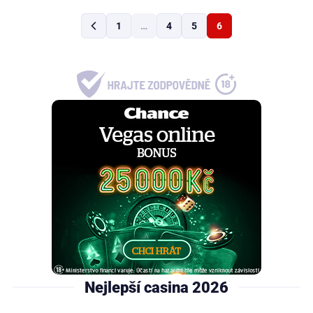
1
…
4
5
6
Nejlepší casina 2026