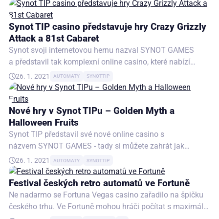
Black Jack. [bonustable_fixed site1='558'…
Synot TIP casino představuje hry Crazy Grizzly
Attack a 81st Cabaret
Synot svoji internetovou hernu nazval SYNOT GAMES
a představil tak komplexní online casino, které nabízí
nejen skvělé výherní automaty, ale také Ruletu či…
26. 1. 2021
AUTOMATY
SYNOTTIP
Nové hry v Synot TIPu – Golden Myth a
Halloween Fruits
Synot TIP představil své nové online casino s
názvem SYNOT GAMES - tady si můžete zahrát jak
výherní autotmaty, tak např. ruletu. Synot ve svém kasínu
26. 1. 2021
AUTOMATY
SYNOTTIP
připravil skvělé podmínky pro…
Festival českých retro automatů ve Fortuně
Ne nadarmo se Fortuna Vegas casino zařadilo na špičku
českého trhu. Ve Fortuně mohou hráči počítat s maximální
herní náloží jak skvělých…