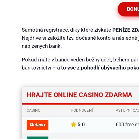
BONU
Samotná registrace, díky které získáte
PENÍZE Z
Nejdříve si založíte tzv. dočasné konto a následně
nabízených bank.
Pokud máte v bance veden běžný účet, během pár o
bankovnictví – a
to vše z pohodlí obývacího poko
HRAJTE ONLINE CASINO ZDARMA
CASINO
HODNOCENÍ
VSTUPNÍ CA
5.0
600 free s