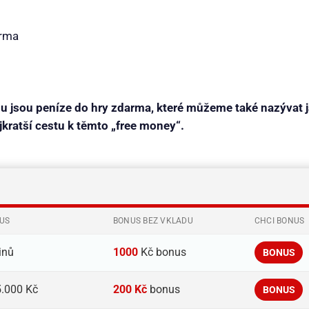
nu jsou peníze do hry zdarma, které můžeme také nazývat 
ratší cestu k těmto „free money“.
US
BONUS BEZ VKLADU
CHCI BONUS
inů
1000
Kč bonus
BONUS
.000 Kč
200 Kč
bonus
BONUS