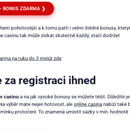
,- BONUS ZDARMA ❱
m pohotovější a k tomu patří i velmi štědré bonusy, který
e casinu tak může získat skutečně každý, stačí dodržet
 za registraci ihned
 v casinu
a na jak vysoké bonusy se můžete těšit. Důležité j
Na výběr máte nejen hotovost, ale
online casina
nabízí také 
dmínku protočení. To znamená umístit sázky v min. hodnotě