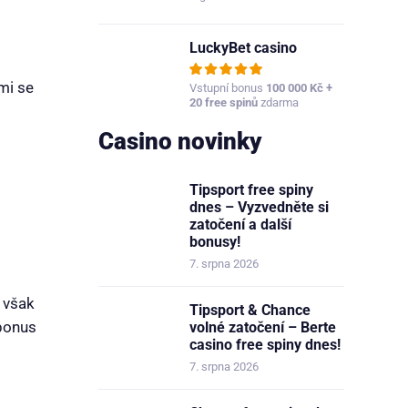
LuckyBet casino
mi se
Vstupní bonus
100 000 Kč +
20 free spinů
zdarma
Casino novinky
Tipsport free spiny
dnes – Vyzvedněte si
zatočení a další
bonusy!
7. srpna 2026
e však
Tipsport & Chance
bonus
volné zatočení – Berte
casino free spiny dnes!
7. srpna 2026