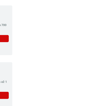
a 700
a až 1