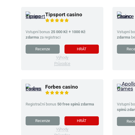
Tipsport casino
Vstupní bonus
25 000 Kč + 1000 Kč
Vstupní b
zdarma
za registraci
zdarma
be
Recenze
HRÁT
Rece
Výhody
Průvodce
Forbes casino
Registrační bonus
50 free spinů zdarma
Vstupní b
spinů zda
Recenze
HRÁT
Rece
Výhody