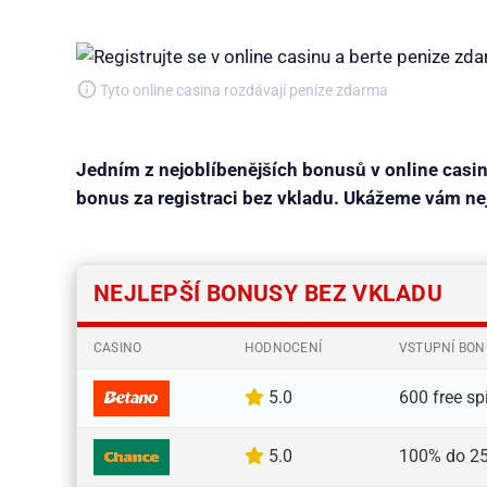
Tyto online casina rozdávají peníze zdarma
Jedním z nejoblíbenějších bonusů v online casi
bonus za registraci bez vkladu.
Ukážeme vám nejk
NEJLEPŠÍ BONUSY BEZ VKLADU
CASINO
HODNOCENÍ
VSTUPNÍ BON
5.0
600 free sp
5.0
100% do 25