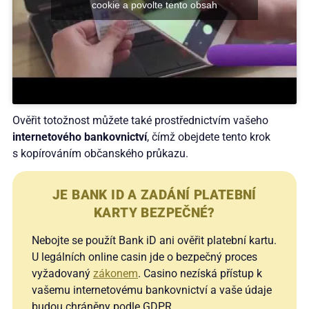
cookie a povolte tento obsah
Ověřit totožnost můžete také prostřednictvím vašeho
internetového bankovnictví
, čímž obejdete tento krok
s kopírováním občanského průkazu.
JE BANK ID A ZADÁNÍ PLATEBNÍ
KARTY BEZPEČNÉ?
Nebojte se použít Bank iD ani ověřit platební kartu.
U legálních online casin jde o bezpečný proces
vyžadovaný
. Casino nezíská přístup k
zákonem
vašemu internetovému bankovnictví a vaše údaje
budou chráněny podle GDPR.