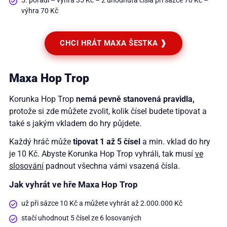
5. pořadí – výhra 35 Kč – 2 uhodnutá čísla při sázce 70 Kč –
výhra 70 Kč
CHCI HRÁT MAXA ŠESTKA ❱
Maxa Hop Trop
Korunka Hop Trop
nemá pevně stanovená pravidla,
protože si zde můžete zvolit, kolik čísel budete tipovat a
také s jakým vkladem do hry půjdete.
Každý hráč může
tipovat 1 až 5 čísel
a min. vklad do hry
je 10 Kč. Abyste Korunka Hop Trop vyhráli, tak musí
ve
slosování
padnout všechna vámi vsazená čísla.
Jak vyhrát ve hře Maxa Hop Trop
už při sázce 10 Kč a můžete vyhrát až 2.000.000 Kč
stačí uhodnout 5 čísel ze 6 losovaných