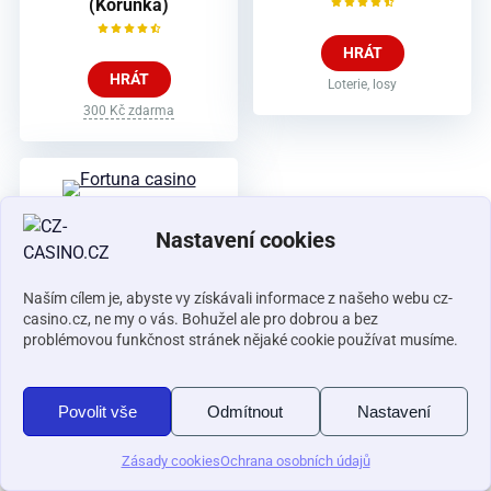
(Korunka)
HRÁT
HRÁT
Loterie, losy
300 Kč zdarma
Fortuna casino
Nastavení cookies
HRÁT
Naším cílem je, abyste vy získávali informace z našeho webu cz-
casino.cz, ne my o vás. Bohužel ale pro dobrou a bez
Výhody
problémovou funkčnost stránek nějaké cookie používat musíme.
Průvodce
Povolit vše
Odmítnout
Nastavení
18+
Ministerstvo financí varuje: Účastí na hazardní hře může
vzniknout závislost.
Zásady cookies
Ochrana osobních údajů