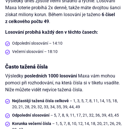
Výsledky dnes zjistíte velmi snadno a rychle. Losování
Maxa loterie probíhá 2x denně, takže máte dvojitou šanci
získat miliony korun. Během losování je taženo
6 čísel
z celkového počtu 49
.
Losování probíhá každý den v těchto časech:
Odpolední slosování – 14:10
Večerní slosování – 18:10
Často tažená čísla
Výsledky
posledních 1000 losování
Maxa vám mohou
pomoci při rozhodování, na která čísla si v tiketu vsadíte.
Níže můžete vidět nejvíce tažená čísla.
Nejčastěji tažená čísla celkově
– 1, 3, 5, 7, 8, 11, 14, 15, 18,
20, 21, 28, 29, 32, 33, 34, 35, 39, 44, 49
Odpolední slosování
– 5, 7, 8, 9, 11, 17, 21, 32, 36, 39, 43, 45
Korunka večerní čísla
– 1, 5, 7, 8, 10, 12, 14, 18, 20, 21, 26, 29,