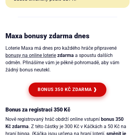
Maxa bonusy zdarma dnes
Loterie Maxa má dnes pro každého hráče připravené
bonusy na online loterie
zdarma
a spoustu dalších
odměn. Přinášíme vám je pěkně pohromadě, aby vám
žádný bonus neutekl.
BONUS 350 KČ ZDARMA ❱
Bonus za registraci 350 Kč
Nově registrovaný hráč obdrží online vstupní
bonus 350
Kč zdarma
. Z této částky je 300 Kč v Káčkách a 50 Kč na
hraní binga. (Káčka jsou určena na hraní loterií,
směnit je