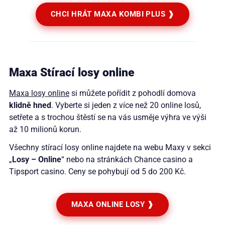
CHCI HRÁT MAXA KOMBI PLUS ❱
Maxa Stírací losy online
Maxa losy online
si můžete pořídit z pohodlí domova
klidně hned
. Vyberte si jeden z více než 20 online losů,
setřete a s trochou štěstí se na vás usměje výhra ve výši
až 10 milionů korun.
Všechny stírací losy online najdete na webu Maxy v sekci
„
Losy – Online
“ nebo na stránkách Chance casino a
Tipsport casino. Ceny se pohybují od 5 do 200 Kč.
MAXA ONLINE LOSY ❱