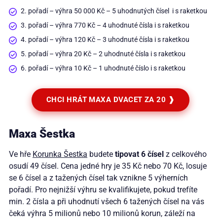
2. pořadí – výhra 50 000 Kč – 5 uhodnutých čísel i s raketkou
3. pořadí – výhra 770 Kč – 4 uhodnuté čísla i s raketkou
4. pořadí – výhra 120 Kč – 3 uhodnuté čísla i s raketkou
5. pořadí – výhra 20 Kč – 2 uhodnuté čísla i s raketkou
6. pořadí – výhra 10 Kč – 1 uhodnuté číslo i s raketkou
CHCI HRÁT MAXA DVACET ZA 20 ❱
Maxa Šestka
Ve hře
Korunka Šestka
budete
tipovat 6 čísel
z celkového
osudí 49 čísel. Cena jedné hry je 35 Kč nebo 70 Kč, losuje
se 6 čísel a z tažených čísel tak vznikne 5 výherních
pořadí. Pro nejnižší výhru se kvalifikujete, pokud trefíte
min. 2 čísla a při uhodnutí všech 6 tažených čísel na vás
čeká výhra 5 milionů nebo 10 milionů korun, záleží na