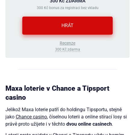
300 Kč ZDARMA
300 Kč bonus za registraci bez vkladu
HRÁT
Recenze
300 Kč zdarma
Maxa loterie v Chance a Tipsport
casino
Jelikož Maxa loterie patří do holdingu Tipsportu, stejně
jako
Chance casino
, číselnou loterii a online stírací losy si
právě proto užijete i v těchto
dvou online casinech
.