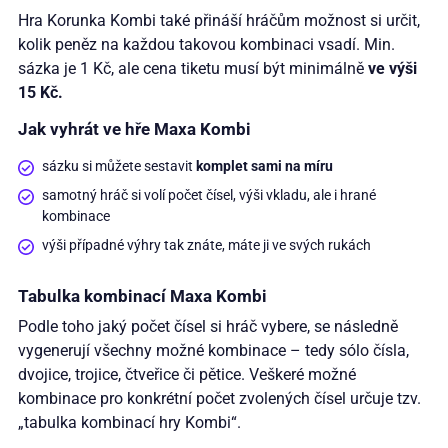
Hra Korunka Kombi také přináší hráčům možnost si určit,
kolik peněz na každou takovou kombinaci vsadí. Min.
sázka je 1 Kč, ale cena tiketu musí být minimálně
ve výši
15 Kč.
Jak vyhrát ve hře Maxa Kombi
sázku si můžete sestavit
komplet sami na míru
samotný hráč si volí počet čísel, výši vkladu, ale i hrané
kombinace
výši případné výhry tak znáte, máte ji ve svých rukách
Tabulka kombinací Maxa Kombi
Podle toho jaký počet čísel si hráč vybere, se následně
vygenerují všechny možné kombinace – tedy sólo čísla,
dvojice, trojice, čtveřice či pětice. Veškeré možné
kombinace pro konkrétní počet zvolených čísel určuje tzv.
„tabulka kombinací hry Kombi“.