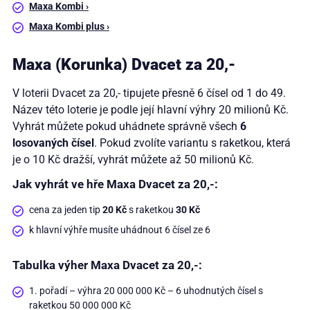
Maxa Kombi ›
Maxa Kombi plus ›
Maxa (Korunka) Dvacet za 20,-
V loterii Dvacet za 20,- tipujete přesně 6 čísel od 1 do 49.
Název této loterie je podle její hlavní výhry 20 milionů Kč.
Vyhrát můžete pokud uhádnete správně všech
6
losovaných čísel
. Pokud zvolíte variantu s raketkou, která
je o 10 Kč dražší, vyhrát můžete až 50 milionů Kč.
Jak vyhrát ve hře Maxa Dvacet za 20,-:
cena za jeden tip
20 Kč
s raketkou
30 Kč
k hlavní výhře musíte uhádnout 6 čísel ze 6
Tabulka výher Maxa Dvacet za 20,-:
1. pořadí – výhra 20 000 000 Kč – 6 uhodnutých čísel s
raketkou 50 000 000 Kč