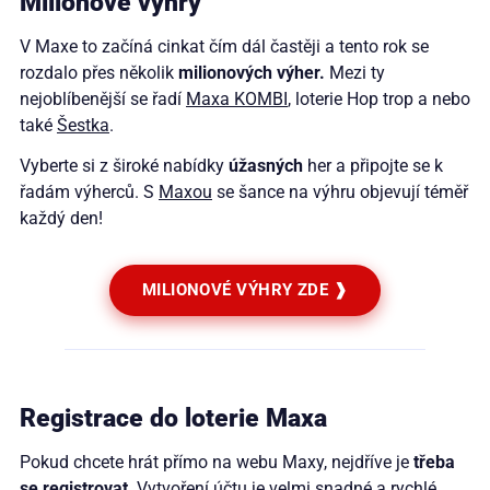
Milionové výhry
V Maxe to začíná cinkat čím dál častěji a tento rok se
rozdalo přes několik
milionových výher.
Mezi ty
nejoblíbenější se řadí
Maxa KOMBI
, loterie Hop trop a nebo
také
Šestka
.
Vyberte si z široké nabídky
úžasných
her a připojte se k
řadám výherců. S
Maxou
se šance na výhru objevují téměř
každý den!
MILIONOVÉ VÝHRY ZDE ❱
Registrace do loterie Maxa
Pokud chcete hrát přímo na webu Maxy, nejdříve je
třeba
se registrovat
. Vytvoření účtu je velmi snadné a rychlé.