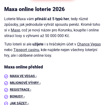
Maxa online loterie 2026
Loterie Maxa vám
přináší až 5 typů her
, tedy různé
způsoby, jak jednoduše vyhrát spoustu peněz. Kromě toho
si v
Maxe
, což je nový název pro Korunku, koupíte i online
stírací losy s výhrami až 50 000 000 Kč.
Tuto loterii si ale
užijete
i s hráčským účet v
Chance Vegas
nebo
Tipsport casinu
, kde najdete nejen všechny loterijní
hry, ale i oblíbené online losy.
Maxa online přehled
MAXA VE VEGAS ›
MILIONOVÉ VÝHRY ›
REGISTRACE ›
BONUSY ›
JAK SÁZET ›