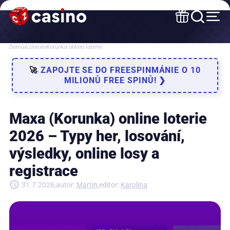
Domů
Loterie
Korunka online loterie
🚀
ZAPOJTE SE DO FREESPINMÁNIE O 10
MILIONŮ FREE SPINŮ! ❯
Maxa (Korunka) online loterie
2026 – Typy her, losování,
výsledky, online losy a
registrace
31.7.2026
autor:
Martin
editor:
Karolína