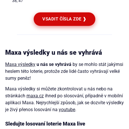
38, 47
VSADIT ČÍSLA ZDE ❱
Maxa výsledky u nás se vyhrává
Maxa výsledky
u nás se vyhrává
by se mohlo stát jakýmsi
heslem této loterie, protože zde lidé často vyhrávají velké
sumy peněz!
Maxa výsledky si můžete zkontrolovat u nás nebo na
stránkách
maxa.cz
ihned po slosování, případně v mobilní
aplikaci Maxa. Nejrychlejší způsob, jak se dozvíte výsledky
je živý přenos losování na
youtube
.
Sledujte losovaní loterie Maxa live