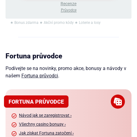
Recenze
Průvodce
★ Bonus zdarma ★ Akční promo kódy ★ Loterie a losy
Fortuna průvodce
Podívejte se na novinky, promo akce, bonusy a návody v
našem
Fortuna průvodci
.
FORTUNA PRŮVODCE
Návod jak se zaregistrovat ›
Všechny casino bonusy ›
Jak získat Fortuna zatočení ›