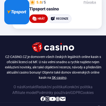
5.0
/5
Průvodce
Tipsport casino
HRÁT
RECENZE
CZ-CASINO.CZ je domovem všech českých legálních online kasin s
oficiální licencí od MF. U nás velmi snadno a rychle najdete nejen
exkluzivní novinky, ale také objektivní recenze, návody a především
aktuální casino bonusy! Objevte také domov slovenských online
kasín na
SK-casino
.
O nás
Kontakt
Redakční politika
Korekční politika
Affiliate model
Podmínky používání
GDPR
Cookies