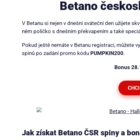
Betano českos
V Betanu si nejen v dnešní sváteční den užijete s
něm políčko s dnešním překvapením a také speciál
Pokud ještě nemáte v Betanu registraci, můžete vy
spinů po zadání promo kódu
PUMPKIN200
.
Bonus 28.
CHC
Jak získat Betano ČSR spiny a bo