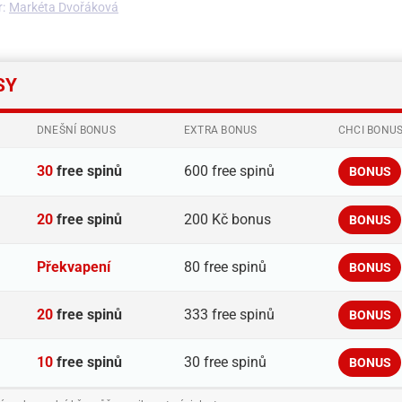
r:
Markéta Dvořáková
SY
DNEŠNÍ BONUS
EXTRA BONUS
CHCI BONU
30
free spinů
600 free spinů
BONUS
20
free spinů
200 Kč bonus
BONUS
Překvapení
80 free spinů
BONUS
20
free spinů
333 free spinů
BONUS
10
free spinů
30 free spinů
BONUS