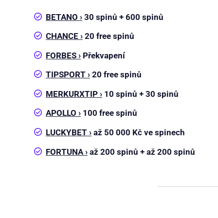
BETANO ›
30 spinů + 600 spinů
CHANCE ›
20 free spinů
FORBES ›
Překvapení
TIPSPORT ›
20 free spinů
MERKURXTIP ›
10 spinů + 30 spinů
APOLLO ›
100 free spinů
LUCKYBET ›
až 50 000 Kč ve spinech
FORTUNA ›
až 200 spinů + až 200 spinů