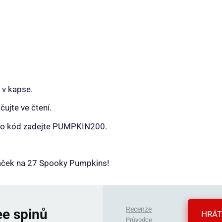
 v kapse.
čujte ve čtení.
omo kód zadejte PUMPKIN200.
táček na 27 Spooky Pumpkins!
Recenze
ee spinů
HRÁT
Průvodce