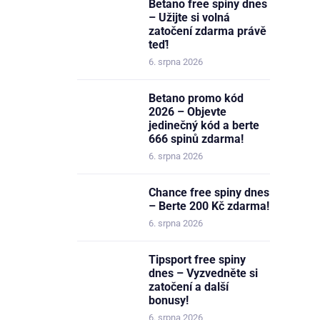
Betano free spiny dnes
– Užijte si volná
zatočení zdarma právě
teď!
6. srpna 2026
Betano promo kód
2026 – Objevte
jedinečný kód a berte
666 spinů zdarma!
6. srpna 2026
Chance free spiny dnes
– Berte 200 Kč zdarma!
6. srpna 2026
Tipsport free spiny
dnes – Vyzvedněte si
zatočení a další
bonusy!
6. srpna 2026