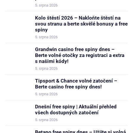
5. srpna 2026
Kolo štěstí 2026 – Nakloňte štěstí na
svou stranu a berte skvělé bonusy a free
spiny
5. srpna 2026
Grandwin casino free spiny dnes –
Berte volné otočky za registraci a extra
s našimi kódy!
5. srpna 2026
Tipsport & Chance volné zatočení –
Berte casino free spiny dnes!
5. srpna 2026
Dnešní free spiny | Aktuální přehled
všech dostupných zatočení
5. srpna 2026
Betano free spiny dnes – Užijte si volná