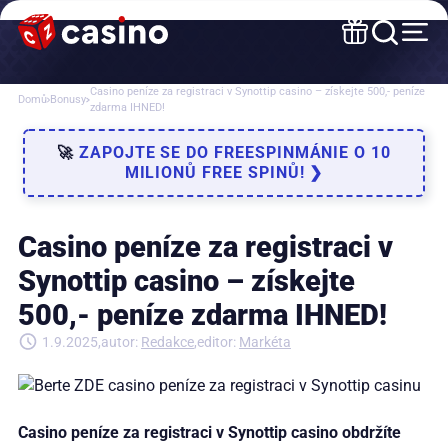
Casino peníze za registraci v Synottip casino – získejte 500,- peníze
Domů
Bonusy
zdarma IHNED!
🚀
ZAPOJTE SE DO FREESPINMÁNIE O 10
MILIONŮ FREE SPINŮ! ❯
Casino peníze za registraci v
Synottip casino – získejte
500,- peníze zdarma IHNED!
1.9.2025
autor:
Redakce
editor:
Markéta
Casino peníze za registraci v Synottip casino obdržíte