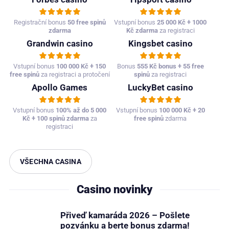
Registrační bonus
50 free spinů
Vstupní bonus
25 000 Kč + 1000
zdarma
Kč zdarma
za registraci
Grandwin casino
Kingsbet casino
Vstupní bonus
100 000 Kč + 150
Bonus
555 Kč bonus + 55 free
free spinů
za registraci a protočení
spinů
za registraci
Apollo Games
LuckyBet casino
Vstupní bonus
100% až do 5 000
Vstupní bonus
100 000 Kč + 20
Kč + 100 spinů zdarma
za
free spinů
zdarma
registraci
VŠECHNA CASINA
Casino novinky
Přiveď kamaráda 2026 – Pošlete
pozvánku a berte bonus zdarma!