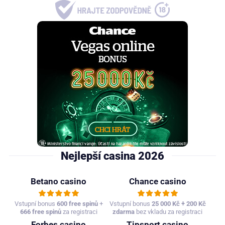
Nejlepší casina 2026
Betano casino
Chance casino
Vstupní bonus
600 free spinů
+
Vstupní bonus
25 000 Kč + 200 Kč
666 free spinů
za registraci
zdarma
bez vkladu za registraci
Forbes casino
Tipsport casino