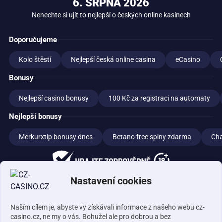
6. SRPNA 2026
Tipsport losy
Nenechte si ujít to nejlepší o českých online kasínech
Doporučujeme
Kolo štěstí
Nejlepší česká online casina
eCasino
Bonusy
Nejlepší casino bonusy
100 Kč za registraci na automaty
Nejlepší bonusy
Merkurxtip bonusy dnes
Betano free spiny zdarma
Cha
MF varuje:
Zákaz účasti osob mladších 18 let na hazardní hře.
Nastavení cookies
Účastí na hazardní hře může vzniknout závislost!
Zodpovědné hraní
Jak hrát zodpovědně
Hraní pod kontrolou
Jak rozpoznat problém
Jak hraní funguje
Blokování hazardu
Naším cílem je, abyste vy získávali informace z našeho webu cz-
Ministerstvo financí ČR
Institut pro regulaci hazardních her
casino.cz, ne my o vás. Bohužel ale pro dobrou a bez