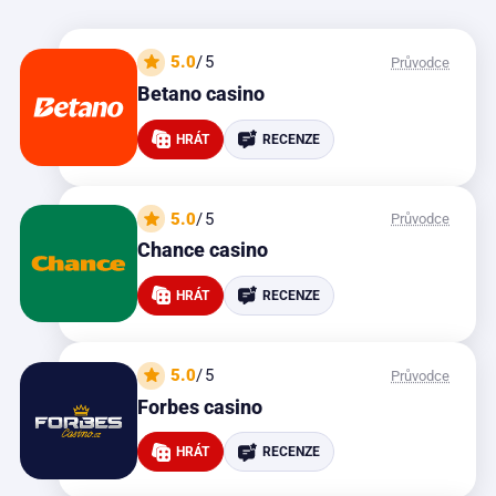
5.0
/5
Průvodce
Betano casino
HRÁT
RECENZE
5.0
/5
Průvodce
Chance casino
HRÁT
RECENZE
5.0
/5
Průvodce
Forbes casino
HRÁT
RECENZE