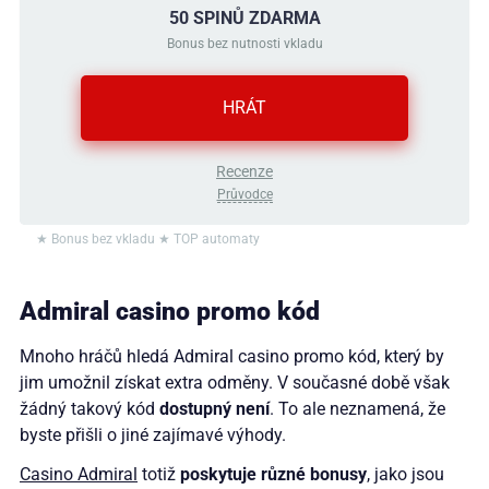
50 SPINŮ ZDARMA
Bonus bez nutnosti vkladu
HRÁT
Recenze
Průvodce
★ Bonus bez vkladu ★ TOP automaty
Admiral casino promo kód
Mnoho hráčů hledá Admiral casino promo kód, který by
jim umožnil získat extra odměny. V současné době však
žádný takový kód
dostupný není
. To ale neznamená, že
byste přišli o jiné zajímavé výhody.
Casino Admiral
totiž
poskytuje různé bonusy
, jako jsou