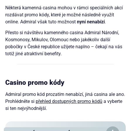
Některá kamenná casina mohou v rámci speciálních akcí
rozdávat promo kódy, které je možné následně využít
online. Admiral však tuto možnost
nyní nenabízí
.
Přesto si návštěvu kamenného casina Admiral Národní,
Kosmonosy, Mikulov, Olomouc nebo jakékoliv další
pobočky v České republice užijete naplno – čekají na vás
totiž jiné atraktivní benefity.
Casino promo kódy
Admiral promo kód prozatím nenabízí, jiná casina ale ano.
Prohlédněte si
přehled dostupných promo kódů
a vyberte
si ten nejvýhodnější.