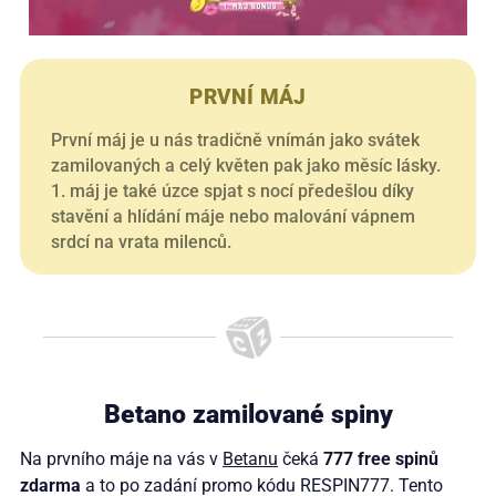
PRVNÍ MÁJ
První máj je u nás tradičně vnímán jako svátek
zamilovaných a celý květen pak jako měsíc lásky.
1. máj je také úzce spjat s nocí předešlou díky
stavění a hlídání máje nebo malování vápnem
srdcí na vrata milenců.
Betano zamilované spiny
Na prvního máje na vás v
Betanu
čeká
777 free spinů
zdarma
a to po zadání promo kódu RESPIN777. Tento