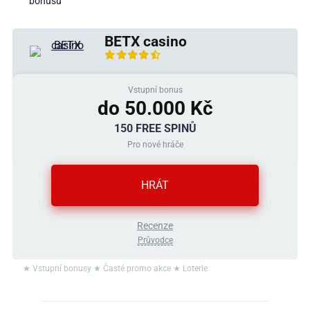
bonusů
BETX casino
Vstupní bonus
do 50.000 Kč
150 FREE SPINŮ
Pro nové hráče
HRÁT
Recenze
Průvodce
★ Vstupní bonusy ★ Časté promo akce ★ Loterie