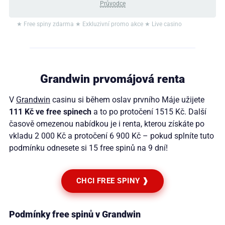
Průvodce
★ Free spiny zdarma ★ Exkluzivní promo akce ★ Live casino
Grandwin prvomájová renta
V
Grandwin
casinu si během oslav prvního Máje užijete
111 Kč ve free spinech
a to po protočení 1515 Kč. Další
časově omezenou nabídkou je i renta, kterou získáte po
vkladu 2 000 Kč a protočení 6 900 Kč – pokud splníte tuto
podmínku odnesete si 15 free spinů na 9 dní!
CHCI FREE SPINY ❱
Podmínky free spinů v Grandwin