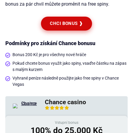
bonus za pár chvil můžete proměnit na free spiny.
CHCI BONUS ❱
Podmínky pro získání Chance bonusu
Bonus 200 Kč je pro všechny nové hráče
Pokud chcete bonus využít jako spiny, vsaďte částku na zápas
s malým kurzem
Vyhrané peníze následně použijte jako free spiny v Chance
Vegas
Chance casino
Vstupní bonus
100% do 25.000 Kč