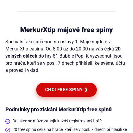
MerkurXtip májové free spiny
Speciální akci určenou na oslavy 1. Máje najdete v
MerkurXtip
casinu. Od 8:00 až do 20:00 na vás čeká
20
volných otáček
do hry 81 Bubble Pop. K vyzvednutí jsou
pro hráče, kteří se v posl. 7 dnech přihlásili ke svému účtu
a provedli vklad.
CHCI FREE SPINY ❱
Podmínky pro získání MerkurXtip free spinů
Do akce se může zapojit každý registrovaný hráč
20 free spinů čeká na hráče, kteří se v posl. 7 dnech přihlásili ke