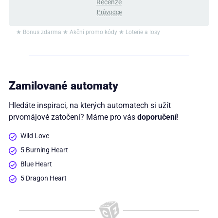
Recenze
Průvodce
★ Bonus zdarma ★ Akční promo kódy ★ Loterie a losy
Zamilované automaty
Hledáte inspiraci, na kterých automatech si užít
prvomájové zatočení? Máme pro vás
doporučení
!
Wild Love
5 Burning Heart
Blue Heart
5 Dragon Heart