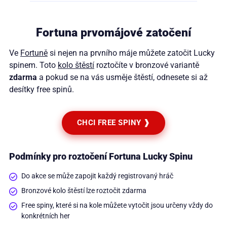
Fortuna prvomájové zatočení
Ve
Fortuně
si nejen na prvního máje můžete zatočit Lucky
spinem. Toto
kolo štěstí
roztočíte v bronzové variantě
zdarma
a pokud se na vás usměje štěstí, odnesete si až
desítky free spinů.
CHCI FREE SPINY ❱
Podmínky pro roztočení Fortuna Lucky Spinu
Do akce se může zapojit každý registrovaný hráč
Bronzové kolo štěstí lze roztočit zdarma
Free spiny, které si na kole můžete vytočit jsou určeny vždy do
konkrétních her