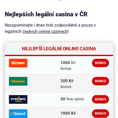
Nejlepších legální casina v ČR
Nezapomínejte i dnes hrát zodpovědně a pouze v
legálních
českých online casinech
!
NEJLEPŠÍ LEGÁLNÍ ONLINE CASINA
1000
Kč
BONUS
bonus
200 Kč
BONUS
bonus
50
free spinů
BONUS
1000 Kč
BONUS